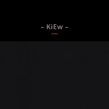
– KiEw –